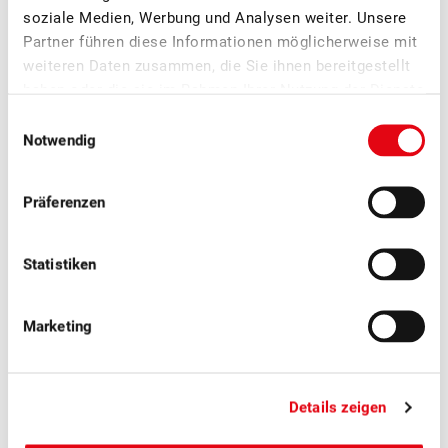
Auskünfte erteilt Ihnen gerne:
soziale Medien, Werbung und Analysen weiter. Unsere
Partner führen diese Informationen möglicherweise mit
weiteren Daten zusammen, die Sie ihnen bereitgestellt
haben oder die sie im Rahmen Ihrer Nutzung der Dienste
gesammelt haben.
Einwilligungsauswahl
Notwendig
Präferenzen
Edi Holliger
Statistiken
Vizedirektor, Abteilungsleiter
Innovation/Entwicklung
Marketing
Details zeigen
Weitere News