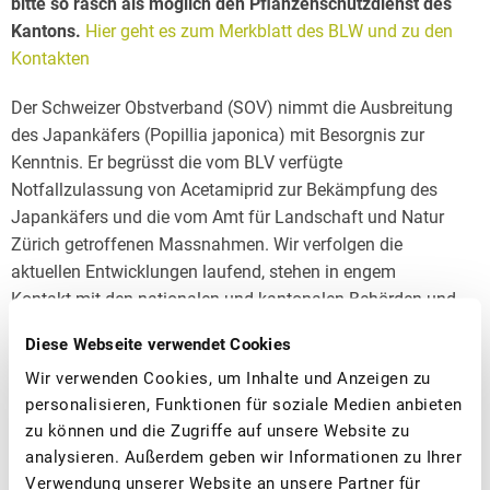
bitte so rasch als möglich den Pflanzenschutzdienst des
Kantons.
Hier geht es zum Merkblatt des BLW und zu den
Kontakten
Der Schweizer Obstverband (SOV) nimmt die Ausbreitung
des Japankäfers (Popillia japonica) mit Besorgnis zur
Kenntnis. Er begrüsst die vom BLV verfügte
Notfallzulassung von Acetamiprid zur Bekämpfung des
Japankäfers und die vom Amt für Landschaft und Natur
Zürich getroffenen Massnahmen. Wir verfolgen die
aktuellen Entwicklungen laufend, stehen in engem
Kontakt mit den nationalen und kantonalen Behörden und
unterstützen sämtliche Massnahmen, die zur
Diese Webseite verwendet Cookies
Entschärfung der Situation beitragen. Wir werden Sie
Wir verwenden Cookies, um Inhalte und Anzeigen zu
laufend über die aktuellen Entwicklungen auf dem
personalisieren, Funktionen für soziale Medien anbieten
Laufenden halten.
zu können und die Zugriffe auf unsere Website zu
analysieren. Außerdem geben wir Informationen zu Ihrer
Haben Sie Fragen? Weitere
Verwendung unserer Website an unsere Partner für