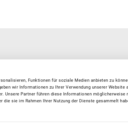
 und nachhaltig produziert. Wir engagieren uns für beste Produktions-
über immer auf die besten Schweizer Früchte und Säfte freuen
sonalisieren, Funktionen für soziale Medien anbieten zu könne
geben wir Informationen zu Ihrer Verwendung unserer Website 
er. Unsere Partner führen diese Informationen möglicherweise 
er die sie im Rahmen Ihrer Nutzung der Dienste gesammelt hab