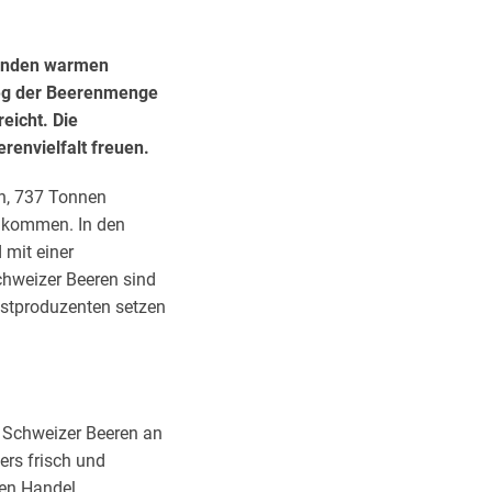
ltenden warmen
ieg der Beerenmenge
eicht. Die
renvielfalt freuen.
n, 737 Tonnen
 kommen. In den
 mit einer
chweizer Beeren sind
Obstproduzenten setzen
 Schweizer Beeren an
rs frisch und
den Handel