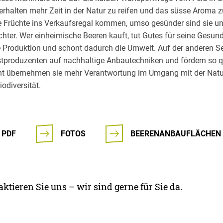
erhalten mehr Zeit in der Natur zu reifen und das süsse Aroma zu
die Früchte ins Verkaufsregal kommen, umso gesünder sind sie u
hter. Wer einheimische Beeren kauft, tut Gutes für seine Gesundh
ge Produktion und schont dadurch die Umwelt. Auf der anderen S
produzenten auf nachhaltige Anbautechniken und fördern so qu
t übernehmen sie mehr Verantwortung im Umgang mit der Natur
odiversität.
 PDF
FOTOS
BEERENANBAUFLÄCHEN
ktieren Sie uns – wir sind gerne für Sie da.