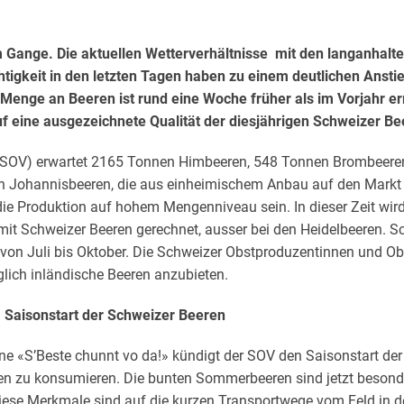
em Gange. Die aktuellen Wetterverhältnisse mit den langanha
tigkeit in den letzten Tagen haben zu einem deutlichen Anst
 Menge an Beeren ist rund eine Woche früher als im Vorjahr err
 eine ausgezeichnete Qualität der diesjährigen Schweizer Bee
(SOV) erwartet 2165 Tonnen Himbeeren, 548 Tonnen Brombeere
n Johannisbeeren, die aus einheimischem Anbau auf den Markt
e Produktion auf hohem Mengenniveau sein. In dieser Zeit wird
it Schweizer Beeren gerechnet, ausser bei den Heidelbeeren. S
ur von Juli bis Oktober. Die Schweizer Obstproduzentinnen und 
glich inländische Beeren anzubieten.
Saisonstart der Schweizer Beeren
e «S’Beste chunnt vo da!» kündigt der SOV den Saisonstart der
en zu konsumieren. Die bunten Sommerbeeren sind jetzt besonde
iese Merkmale sind auf die kurzen Transportwege vom Feld in 