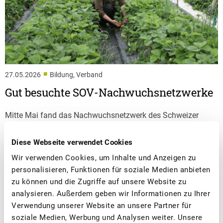
■
27.05.2026
Bildung, Verband
Gut besuchte SOV-Nachwuchsnetzwerke
Mitte Mai fand das Nachwuchsnetzwerk des Schweizer
Obstverbands bereits zum fünften Mal statt. In Muri AG und
Vétroz VS trafen sich über 50 junge Obstfachleute sowie
Diese Webseite verwendet Cookies
Vertreterinnen und Vertreter von Fachstellen und
Wir verwenden Cookies, um Inhalte und Anzeigen zu
Berufsfachschulen zum Austausch.
personalisieren, Funktionen für soziale Medien anbieten
zu können und die Zugriffe auf unsere Website zu
analysieren. Außerdem geben wir Informationen zu Ihrer
Verwendung unserer Website an unsere Partner für
soziale Medien, Werbung und Analysen weiter. Unsere