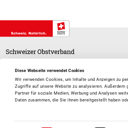
Schweizer Obstverband
Unser Herz schlägt für Schweizer Früchte und Säfte – frisch, saisonal
Diese Webseite verwendet Cookies
und Marktbedingungen und garantieren, dass du dich das ganze Jahr 
Wir verwenden Cookies, um Inhalte und Anzeigen zu per
kannst.
Zugriffe auf unsere Website zu analysieren. Außerdem 
Partner für soziale Medien, Werbung und Analysen weit
Daten zusammen, die Sie ihnen bereitgestellt haben od
© Schweizer Obstverband
AGB / Impressum
Datenschutz
Kontakt
Sponsoring