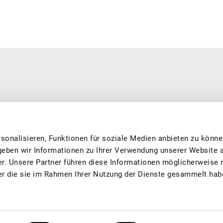
 und nachhaltig produziert. Wir engagieren uns für beste Produktions-
über immer auf die besten Schweizer Früchte und Säfte freuen
sonalisieren, Funktionen für soziale Medien anbieten zu könne
geben wir Informationen zu Ihrer Verwendung unserer Website 
er. Unsere Partner führen diese Informationen möglicherweise 
er die sie im Rahmen Ihrer Nutzung der Dienste gesammelt hab