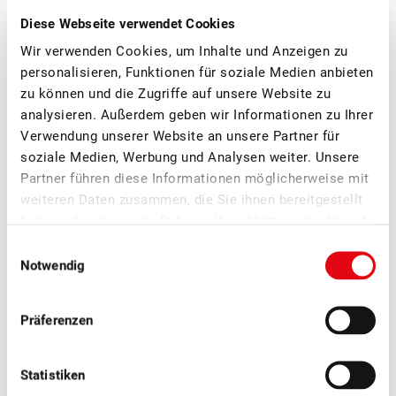
Diese Webseite verwendet Cookies
Wir verwenden Cookies, um Inhalte und Anzeigen zu
personalisieren, Funktionen für soziale Medien anbieten
zu können und die Zugriffe auf unsere Website zu
analysieren. Außerdem geben wir Informationen zu Ihrer
Verwendung unserer Website an unsere Partner für
■
08.07.2026
Mostobst, Verarbeitung, Verband
soziale Medien, Werbung und Analysen weiter. Unsere
Erfolgreicher Netzwerkanlass Schweizer
Partner führen diese Informationen möglicherweise mit
Mostereien
weiteren Daten zusammen, die Sie ihnen bereitgestellt
haben oder die sie im Rahmen Ihrer Nutzung der Dienste
Am SOV-Netzwerkanlass der Schweizer Mostereien in Sursee
gesammelt haben.
Einwilligungsauswahl
Ende Juni standen der fachliche Austausch, neue Impulse
Notwendig
und die Vernetzung innerhalb der Branche im Zentrum.
Präferenzen
Statistiken