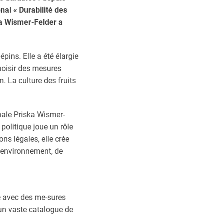
al « Durabilité des
ka Wismer-Felder a
épins. Elle a été élargie
hoisir des mesures
. La culture des fruits
onale Priska Wismer-
a politique joue un rôle
ns légales, elle crée
l’environnement, de
té avec des me-sures
 un vaste catalogue de