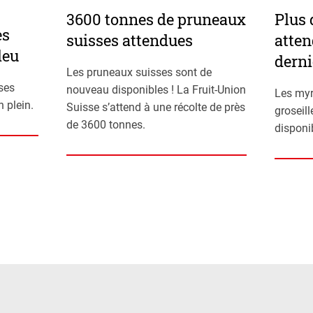
3600 tonnes de pruneaux
Plus 
es
suisses attendues
atten
leu
derni
Les pruneaux suisses sont de
ses
nouveau disponibles ! La Fruit-Union
Les myr
 plein.
Suisse s’attend à une récolte de près
groseil
de 3600 tonnes.
disponi