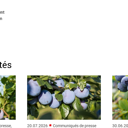
ent
on
tés
■
resse,
20.07.2026
Communiqués de presse
30.06.2