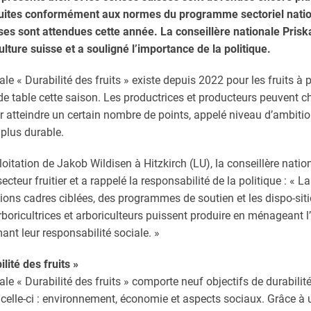
oduites conformément aux normes du programme sectoriel nation
ises sont attendues cette année. La conseillère nationale Pris
culture suisse et a souligné l’importance de la politique.
ale « Durabilité des fruits » existe depuis 2022 pour les fruits à p
de table cette saison. Les productrices et producteurs peuvent c
atteindre un certain nombre de points, appelé niveau d’ambition
 plus durable.
loitation de Jakob Wildisen à Hitzkirch (LU), la conseillère nati
ecteur fruitier et a rappelé la responsabilité de la politique : « L
ons cadres ciblées, des programmes de soutien et les dispo-sitio
rboricultrices et arboriculteurs puissent produire en ménageant 
nt leur responsabilité sociale. »
ité des fruits »
nale « Durabilité des fruits » comporte neuf objectifs de durabili
 celle-ci : environnement, économie et aspects sociaux. Grâce à