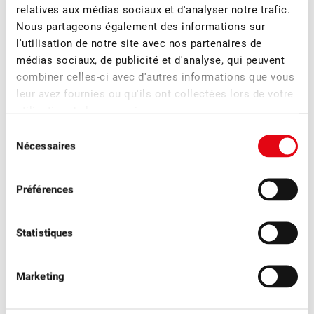
relatives aux médias sociaux et d'analyser notre trafic.
Nous partageons également des informations sur
l'utilisation de notre site avec nos partenaires de
Plus d'actualités
médias sociaux, de publicité et d'analyse, qui peuvent
combiner celles-ci avec d'autres informations que vous
leur avez fournies ou qu'ils ont collectées lors de votre
utilisation de leurs services.
Sélection
Nécessaires
du
consentement
Préférences
Statistiques
Marketing
■
04.08.2026
Communiqués de presse, Fruits à table
Les pruneaux suisses pour voir la vie en