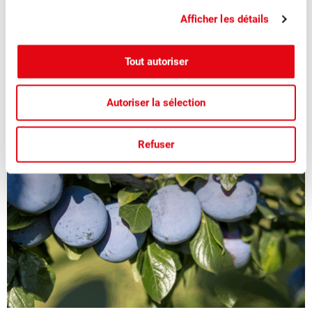
bleu
Afficher les détails
La saison des pruneaux suisses juteux et aromatiques bat
Tout autoriser
son plein.
Autoriser la sélection
Refuser