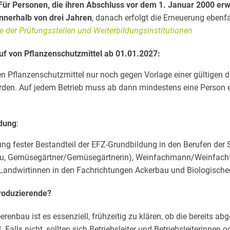
Für Personen, die ihren Abschluss vor dem 1. Januar 2000 erw
innerhalb von drei Jahren
, danach erfolgt die Erneuerung ebenfa
e der Prüfungsstellen und Weiterbildungsinstitutionen
uf von Pflanzenschutzmittel ab 01.01.2027:
 Pflanzenschutzmittel nur noch gegen Vorlage einer gültigen d
rden. Auf jedem Betrieb muss ab dann mindestens eine Person e
ldung
:
ung fester Bestandteil der EFZ-Grundbildung in den Berufen der 
, Gemüsegärtner/Gemüsegärtnerin), Weinfachmann/Weinfachfr
Landwirtinnen in den Fachrichtungen Ackerbau und Biologische
roduzierende?
erenbau ist es essenziell, frühzeitig zu klären, ob die bereits a
Falls nicht, sollten sich Betriebsleiter und Betriebsleiterinnen 