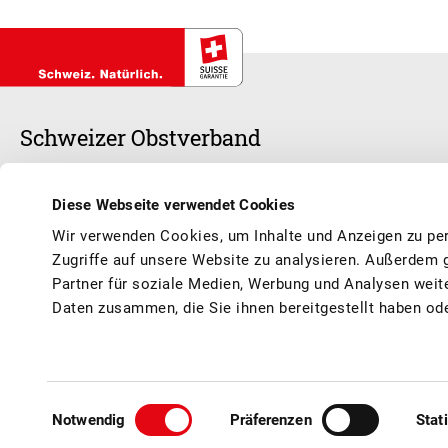
Schweizer Obstverband
Unser Herz schlägt für Schweizer Früchte und Säfte – frisch, saisonal
Diese Webseite verwendet Cookies
und Marktbedingungen und garantieren, dass du dich das ganze Jahr 
Wir verwenden Cookies, um Inhalte und Anzeigen zu per
kannst.
Zugriffe auf unsere Website zu analysieren. Außerdem 
Partner für soziale Medien, Werbung und Analysen weit
Daten zusammen, die Sie ihnen bereitgestellt haben od
© Schweizer Obstverband
AGB / Impressum
Datenschutz
Kontakt
Sponsoring
Einwilligungsauswahl
Notwendig
Präferenzen
Stat