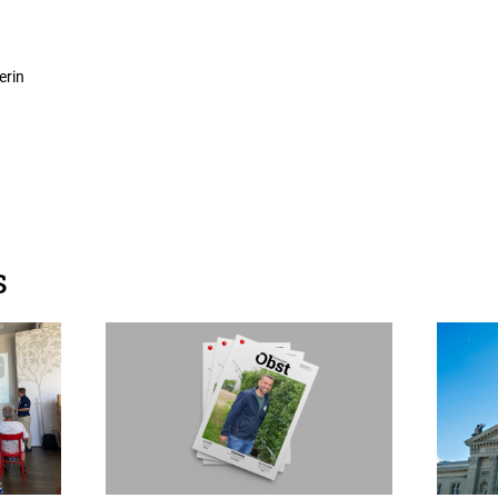
erin
s