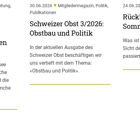
■
itung,
30.06.2026
Mitgliedermagazin, Politik,
24.06.2
Publikationen
Rückb
Schweizer Obst 3/2026:
Somm
Obstbau und Politik
Was ist
en
In der aktuellen Ausgabe des
Sicht d
Schweizer Obst beschäftigen wir
passier
uns vertieft mit dem Thema:
see
«Obstbau und Politik».
iche
 die
anche