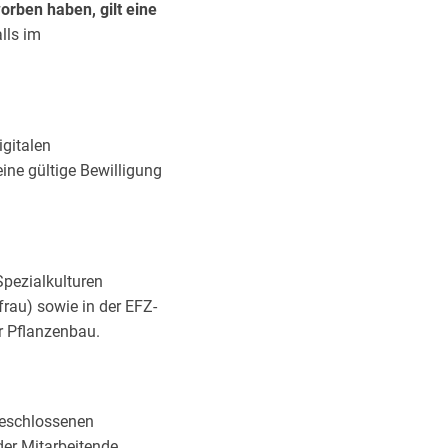
orben haben, gilt eine
lls im
igitalen
ine gültige Bewilligung
Spezialkulturen
au) sowie in der EFZ-
r Pflanzenbau.
bgeschlossenen
oder Mitarbeitende