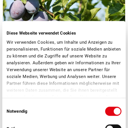
Diese Webseite verwendet Cookies
Wir verwenden Cookies, um Inhalte und Anzeigen zu
personalisieren, Funktionen für soziale Medien anbieten
zu können und die Zugriffe auf unsere Website zu
analysieren. Außerdem geben wir Informationen zu Ihrer
Verwendung unserer Website an unsere Partner für
■
04.08.2026
Medienmitteilungen, Tafelfrüchte
soziale Medien, Werbung und Analysen weiter. Unsere
Schweizer Zwetschgen: Der
Partner führen diese Informationen möglicherweise mit
zwetschgenblaue Genuss hat wieder
weiteren Daten zusammen, die Sie ihnen bereitgestellt
haben oder die sie im Rahmen Ihrer Nutzung der Dienste
Hochsaison
gesammelt haben.
Einwilligungsauswahl
Notwendig
Saftig und aromatisch: Jetzt haben Schweizer Zwetschgen
Hochsaison.