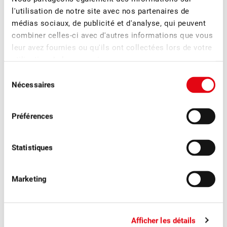
l'utilisation de notre site avec nos partenaires de
médias sociaux, de publicité et d'analyse, qui peuvent
combiner celles-ci avec d'autres informations que vous
leur avez fournies ou qu'ils ont collectées lors de votre
utilisation de leurs services.
Sélection
Nécessaires
du
consentement
Préférences
Statistiques
■
28.04.2026
Magazine des membres, Publications
Fruits Suisses 2/2026 : Innovations
Marketing
numériques
Dans le dernier numéro de « Fruits suisses », nous abordons
Afficher les détails
en détail le thème des « innovations numériques ».