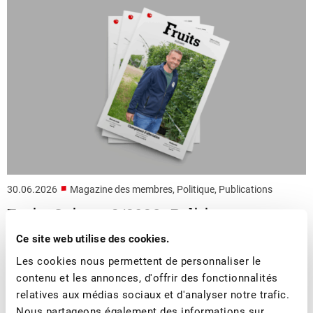
■
30.06.2026
Magazine des membres, Politique, Publications
Fruits Suisses 3/2026 : Politique
Ce site web utilise des cookies.
Dans le nouveau numéro de « Fruits suisses », nous
Les cookies nous permettent de personnaliser le
abordons en détail le thème « politique ».
contenu et les annonces, d'offrir des fonctionnalités
relatives aux médias sociaux et d'analyser notre trafic.
Nous partageons également des informations sur