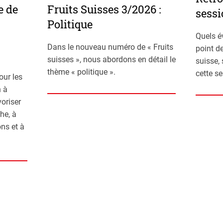
e de
Fruits Suisses 3/2026 :
sessi
Politique
Quels é
Dans le nouveau numéro de « Fruits
point de
suisses », nous abordons en détail le
suisse,
thème « politique ».
cette s
our les
n à
voriser
he, à
ns et à