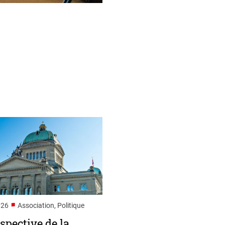
■
026
Association, Politique
spective de la