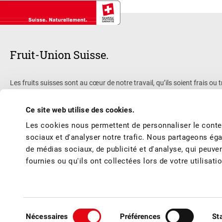
Fruit-Union Suisse.
Les fruits suisses sont au cœur de notre travail, qu’ils soient frais
privée, active à l’échelle nationale et officiellement reconnue. Avec 
transformation, nous œuvrons pour vous offrir des fruits et des produi
Ce site web utilise des cookies.
durable. Nous sommes actifs dans les domaines de la vente, de la public
Les cookies nous permettent de personnaliser le conten
continue, de la recherche et promouvons l’image des fruits suisses.
sociaux et d'analyser notre trafic. Nous partageons éga
de médias sociaux, de publicité et d'analyse, qui peuve
fournies ou qu'ils ont collectées lors de votre utilisati
© Fruit-Union Suisse
Conditions générales / Mentions légales
Politique de confidentialité
Con
Sélection
Nécessaires
Préférences
St