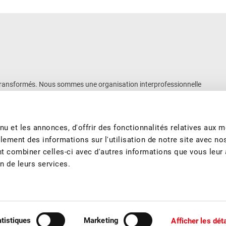
 ou transformés. Nous sommes une organisation interprofessionnelle
nos 10500 membres des secteurs de la production et de la
ts fruitiers suisses de qualité, de saison et produits de manière
ité, de la qualité, de l’information, de l’éducation et de la formation
u et les annonces, d'offrir des fonctionnalités relatives aux 
lement des informations sur l'utilisation de notre site avec no
nt combiner celles-ci avec d'autres informations que vous leur
on de leurs services.
tact
Sponsoring
atistiques
Marketing
Afficher les dét