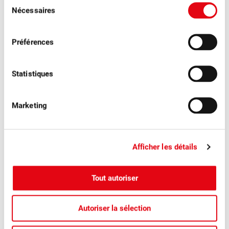
Sélection
Nécessaires
du
Plus d'actualités
consentement
Préférences
Statistiques
Marketing
Afficher les détails
Tout autoriser
■
04.08.2026
Communiqués de presse, Fruits à table
Les pruneaux suisses pour voir la vie en
Autoriser la sélection
bleu