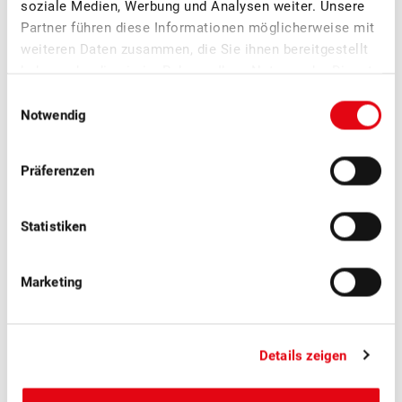
soziale Medien, Werbung und Analysen weiter. Unsere
beantwortet Ihnen gerne:
Partner führen diese Informationen möglicherweise mit
weiteren Daten zusammen, die Sie ihnen bereitgestellt
haben oder die sie im Rahmen Ihrer Nutzung der Dienste
gesammelt haben.
Einwilligungsauswahl
Notwendig
Präferenzen
Lara Basile
Statistiken
Abteilungsleiterin Mostereien
Marketing
Weitere News
Details zeigen