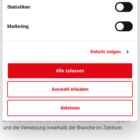
Statistiken
Marketing
Details zeigen
Alle zulassen
■
08.07.2026
Mostobst, Verarbeitung, Verband
Erfolgreicher Netzwerkanlass Schweizer
Auswahl erlauben
Mostereien
Ablehnen
Am SOV-Netzwerkanlass der Schweizer Mostereien in Sursee
Ende Juni standen der fachliche Austausch, neue Impulse
und die Vernetzung innerhalb der Branche im Zentrum.