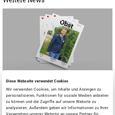
■
30.06.2026
Mitgliedermagazin, Politik, Publikationen
Diese Webseite verwendet Cookies
Schweizer Obst 3/2026: Obstbau und
Wir verwenden Cookies, um Inhalte und Anzeigen zu
personalisieren, Funktionen für soziale Medien anbieten
Politik
zu können und die Zugriffe auf unsere Website zu
analysieren. Außerdem geben wir Informationen zu Ihrer
In der aktuellen Ausgabe des Schweizer Obst beschäftigen
Verwendung unserer Website an unsere Partner für
wir uns vertieft mit dem Thema: «Obstbau und Politik».