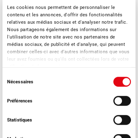
Les cookies nous permettent de personnaliser le
contenu et les annonces, d'offrir des fonctionnalités
relatives aux médias sociaux et d'analyser notre trafic.
Nous partageons également des informations sur
l'utilisation de notre site avec nos partenaires de
médias sociaux, de publicité et d'analyse, qui peuvent
combiner celles-ci avec d'autres informations que vous
leur avez fournies ou qu'ils ont collectées lors de votre
utilisation de leurs services.
Sélection
Nécessaires
du
consentement
Préférences
■
27.04.2024
Association, Formation
Les jeunes cherchent des solutions
Statistiques
Entretien avec Vinzenz Bütler, Président du centre spécial
Formation