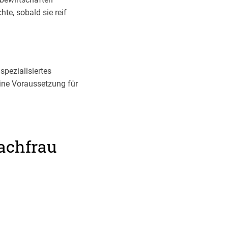
te, sobald sie reif
spezialisiertes
eine Voraussetzung für
achfrau