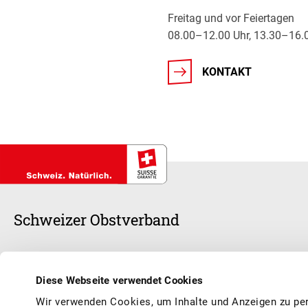
Freitag und vor Feiertagen
08.00–12.00 Uhr, 13.30–16.
KONTAKT
Schweizer Obstverband
Schweizer Früchte stehen im Mittelpunkt unserer Arbeit, ob frisch oder v
anerkannte Branchenorganisation und sorgen zusammen mit unseren 1
Diese Webseite verwendet Cookies
Schweizer Früchte und Obstprodukte geniessen können, saisongerecht
Wir verwenden Cookies, um Inhalte und Anzeigen zu per
Vermarktung, Werbung, Qualität, Information, Aus- und Weiterbildun