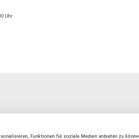
00 Uhr
erarbeitet. Wir sind eine private, national tätige und offiziell
0’500 Mitgliedern aus Produktion und Verarbeitung, dass Sie feine
 und nachhaltig produziert. Wir engagieren uns in den Bereichen
sonalisieren, Funktionen für soziale Medien anbieten zu könne
g, Forschung und fördern das Image von Schweizer Früchten.