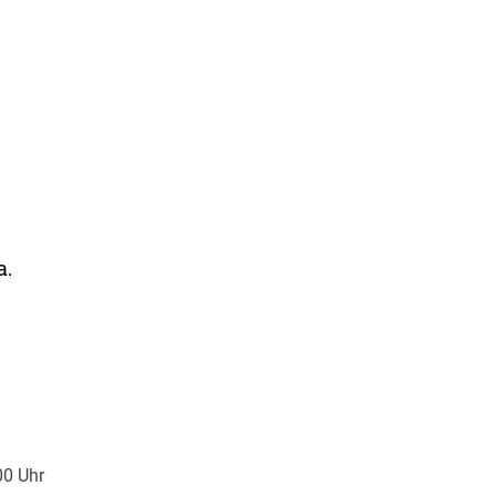
a.
00 Uhr