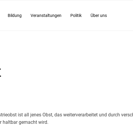
Bildung
Veranstaltungen
Politik
Über uns
t
rieobst ist all jenes Obst, das weiterverarbeitet und durch vers
r haltbar gemacht wird.