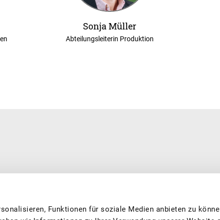
Sonja Müller
ien
Abteilungsleiterin Produktion
erarbeitet. Wir sind eine private, national tätige und offiziell
0’500 Mitgliedern aus Produktion und Verarbeitung, dass Sie feine
 und nachhaltig produziert. Wir engagieren uns in den Bereichen
sonalisieren, Funktionen für soziale Medien anbieten zu könne
g, Forschung und fördern das Image von Schweizer Früchten.