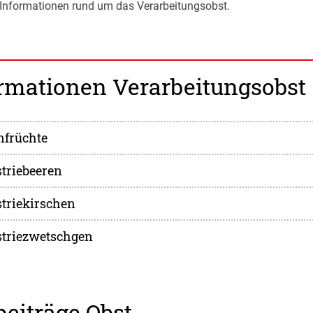
en Informationen rund um das Verarbeitungsobst.
ormationen Verarbeitungsobst
nfrüchte
striebeeren
striekirschen
striezwetschgen
eiträge Obst