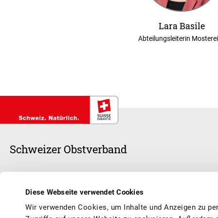
Lara Basile
Abteilungsleiterin Mostere
Schweizer Obstverband
Schweizer Früchte stehen im Mittelpunkt unserer Arbeit, ob frisch oder v
anerkannte Branchenorganisation und sorgen zusammen mit unseren 1
Diese Webseite verwendet Cookies
Schweizer Früchte und Obstprodukte geniessen können, saisongerecht
Wir verwenden Cookies, um Inhalte und Anzeigen zu per
Vermarktung, Werbung, Qualität, Information, Aus- und Weiterbildun