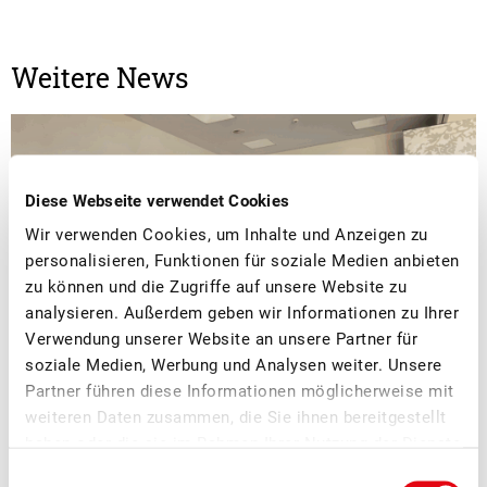
Weitere News
Diese Webseite verwendet Cookies
Wir verwenden Cookies, um Inhalte und Anzeigen zu
personalisieren, Funktionen für soziale Medien anbieten
zu können und die Zugriffe auf unsere Website zu
analysieren. Außerdem geben wir Informationen zu Ihrer
Verwendung unserer Website an unsere Partner für
soziale Medien, Werbung und Analysen weiter. Unsere
Partner führen diese Informationen möglicherweise mit
■
weiteren Daten zusammen, die Sie ihnen bereitgestellt
08.07.2026
Mostobst, Verarbeitung, Verband
haben oder die sie im Rahmen Ihrer Nutzung der Dienste
Erfolgreicher Netzwerkanlass Schweizer
gesammelt haben.
Einwilligungsauswahl