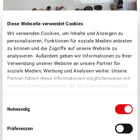
Diese Webseite verwendet Cookies
Wir verwenden Cookies, um Inhalte und Anzeigen zu
personalisieren, Funktionen für soziale Medien anbieten
zu können und die Zugriffe auf unsere Website zu
■
08.07.2026
Mostobst, Verarbeitung, Verband
analysieren. Außerdem geben wir Informationen zu Ihrer
Erfolgreicher Netzwerkanlass Schweizer
Verwendung unserer Website an unsere Partner für
Mostereien
soziale Medien, Werbung und Analysen weiter. Unsere
Partner führen diese Informationen möglicherweise mit
weiteren Daten zusammen, die Sie ihnen bereitgestellt
Am SOV-Netzwerkanlass der Schweizer Mostereien in Sursee
haben oder die sie im Rahmen Ihrer Nutzung der Dienste
Ende Juni standen der fachliche Austausch, neue Impulse
gesammelt haben.
und die Vernetzung innerhalb der Branche im Zentrum.
Einwilligungsauswahl
Notwendig
Präferenzen