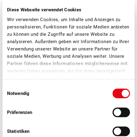
Diese Webseite verwendet Cookies
Wir verwenden Cookies, um Inhalte und Anzeigen zu
personalisieren, Funktionen für soziale Medien anbieten
zu können und die Zugriffe auf unsere Website zu
analysieren. Außerdem geben wir Informationen zu Ihrer
Verwendung unserer Website an unsere Partner für
soziale Medien, Werbung und Analysen weiter. Unsere
Partner führen diese Informationen möglicherweise mit
weiteren Daten zusammen, die Sie ihnen bereitgestellt
haben oder die sie im Rahmen Ihrer Nutzung der Dienste
■
30.06.2026
Mitgliedermagazin, Politik, Publikationen
gesammelt haben.
Einwilligungsauswahl
Schweizer Obst 3/2026: Obstbau und
Notwendig
Politik
Präferenzen
Statistiken