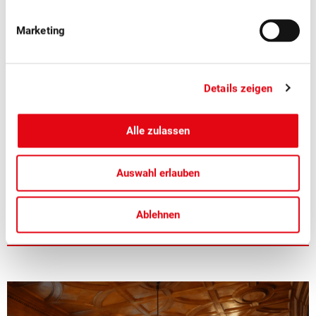
Marketing
Details zeigen
Alle zulassen
Auswahl erlauben
■
24.06.2026
Politik, Verband
Rückblick auf die Sommersession 2026
Ablehnen