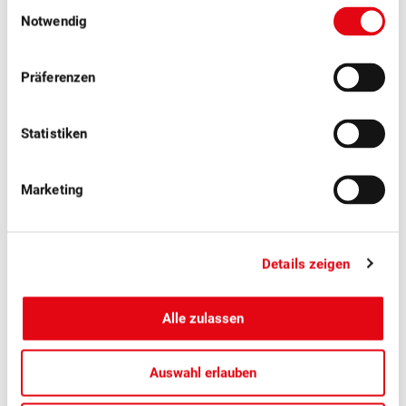
Einwilligungsauswahl
Notwendig
Präferenzen
E-Mail
*
Statistiken
Marketing
Ich bin
*
Absolvent/-in EFZ Obstfachmann /
Obstfachfrau.
Details zeigen
Absolvent/-in BLS 1 oder 2.
Verbands- oder Schulvertreter/-in.
Alle zulassen
in einem anderen Bereich tätig.
Auswahl erlauben