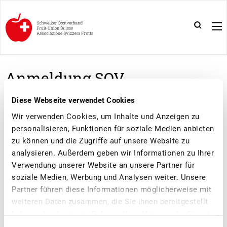
Anmeldung SOV
Nachwuchs-Netzwerk
Diese Webseite verwendet Cookies
19.05.2026
Wir verwenden Cookies, um Inhalte und Anzeigen zu
personalisieren, Funktionen für soziale Medien anbieten
zu können und die Zugriffe auf unsere Website zu
analysieren. Außerdem geben wir Informationen zu Ihrer
Name
*
Verwendung unserer Website an unsere Partner für
soziale Medien, Werbung und Analysen weiter. Unsere
Partner führen diese Informationen möglicherweise mit
weiteren Daten zusammen, die Sie ihnen bereitgestellt
haben oder die sie im Rahmen Ihrer Nutzung der Dienste
Vorname
*
gesammelt haben.