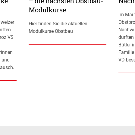
rke
– die nächsten Obstbau-
Nach
Modulkurse
Im Mai 
weizer
Obstpro
Hier finden Sie die aktuellen
nften
Nachwu
Modulkurse Obstbau
troz VS
durften
Bütler 
rinnen
Familie
n und
VD bes
ausch.