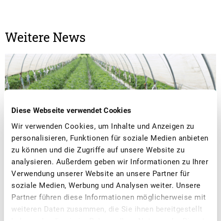
Weitere News
Diese Webseite verwendet Cookies
Wir verwenden Cookies, um Inhalte und Anzeigen zu
personalisieren, Funktionen für soziale Medien anbieten
zu können und die Zugriffe auf unsere Website zu
analysieren. Außerdem geben wir Informationen zu Ihrer
Verwendung unserer Website an unsere Partner für
soziale Medien, Werbung und Analysen weiter. Unsere
■
27.05.2026
Bildung, Verband
Partner führen diese Informationen möglicherweise mit
Gut besuchte SOV-Nachwuchsnetzwerke
weiteren Daten zusammen, die Sie ihnen bereitgestellt
haben oder die sie im Rahmen Ihrer Nutzung der Dienste