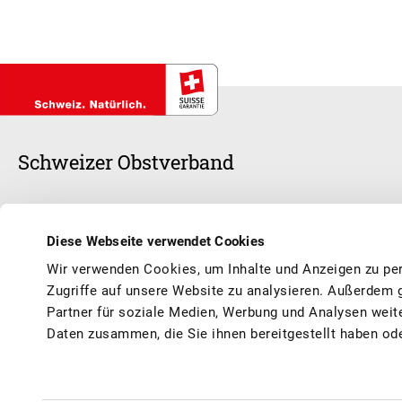
Schweizer Obstverband
Schweizer Früchte stehen im Mittelpunkt unserer Arbeit, ob frisch oder v
anerkannte Branchenorganisation und sorgen zusammen mit unseren 1
Diese Webseite verwendet Cookies
Schweizer Früchte und Obstprodukte geniessen können, saisongerecht
Wir verwenden Cookies, um Inhalte und Anzeigen zu per
Vermarktung, Werbung, Qualität, Information, Aus- und Weiterbildun
Zugriffe auf unsere Website zu analysieren. Außerdem 
Partner für soziale Medien, Werbung und Analysen weit
Daten zusammen, die Sie ihnen bereitgestellt haben od
© Schweizer Obstverband