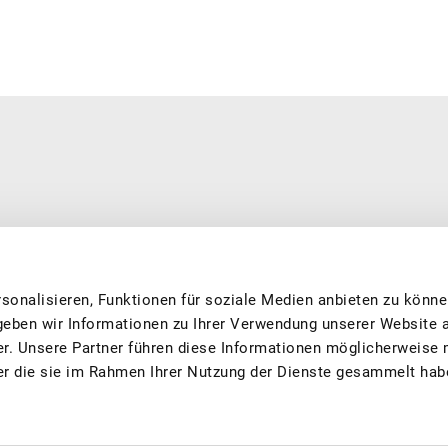
erarbeitet. Wir sind eine private, national tätige und offiziell
0’500 Mitgliedern aus Produktion und Verarbeitung, dass Sie feine
 und nachhaltig produziert. Wir engagieren uns in den Bereichen
sonalisieren, Funktionen für soziale Medien anbieten zu könne
g, Forschung und fördern das Image von Schweizer Früchten.
geben wir Informationen zu Ihrer Verwendung unserer Website 
er. Unsere Partner führen diese Informationen möglicherweise 
er die sie im Rahmen Ihrer Nutzung der Dienste gesammelt hab