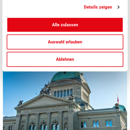
Politik
Details zeigen
In der aktuellen Ausgabe des Schweizer Obst beschäftigen
Alle zulassen
wir uns vertieft mit dem Thema: «Obstbau und Politik».
Auswahl erlauben
Ablehnen