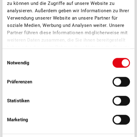
zu können und die Zugriffe auf unsere Website zu
Ende Juni standen der fachliche Austausch, neue Impulse
analysieren. Außerdem geben wir Informationen zu Ihrer
und die Vernetzung innerhalb der Branche im Zentrum.
Verwendung unserer Website an unsere Partner für
soziale Medien, Werbung und Analysen weiter. Unsere
Partner führen diese Informationen möglicherweise mit
weiteren Daten zusammen, die Sie ihnen bereitgestellt
haben oder die sie im Rahmen Ihrer Nutzung der Dienste
gesammelt haben.
Einwilligungsauswahl
Notwendig
Präferenzen
Statistiken
Marketing
■
30.06.2026
Mitgliedermagazin, Politik, Publikationen
Schweizer Obst 3/2026: Obstbau und