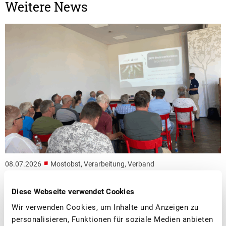
Weitere News
■
08.07.2026
Mostobst, Verarbeitung, Verband
Erfolgreicher Netzwerkanlass Schweizer
Diese Webseite verwendet Cookies
Mostereien
Wir verwenden Cookies, um Inhalte und Anzeigen zu
personalisieren, Funktionen für soziale Medien anbieten
Am SOV-Netzwerkanlass der Schweizer Mostereien in Sursee