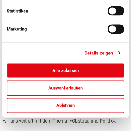
Statistiken
Marketing
Details zeigen
Alle zulassen
■
30.06.2026
Mitgliedermagazin, Politik, Publikationen
Auswahl erlauben
Schweizer Obst 3/2026: Obstbau und
Politik
Ablehnen
In der aktuellen Ausgabe des Schweizer Obst beschäftigen
wir uns vertieft mit dem Thema: «Obstbau und Politik».