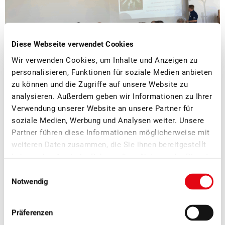
Diese Webseite verwendet Cookies
Wir verwenden Cookies, um Inhalte und Anzeigen zu
personalisieren, Funktionen für soziale Medien anbieten
zu können und die Zugriffe auf unsere Website zu
■
analysieren. Außerdem geben wir Informationen zu Ihrer
08.07.2026
Mostobst, Verarbeitung, Verband
Verwendung unserer Website an unsere Partner für
Erfolgreicher Netzwerkanlass Schweizer
soziale Medien, Werbung und Analysen weiter. Unsere
Mostereien
Partner führen diese Informationen möglicherweise mit
weiteren Daten zusammen, die Sie ihnen bereitgestellt
Am SOV-Netzwerkanlass der Schweizer Mostereien in Sursee
haben oder die sie im Rahmen Ihrer Nutzung der Dienste
Ende Juni standen der fachliche Austausch, neue Impulse
gesammelt haben.
Einwilligungsauswahl
und die Vernetzung innerhalb der Branche im Zentrum.
Notwendig
Präferenzen