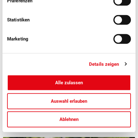
Präferenzen
Statistiken
Marketing
■
04.08.2026
Medienmitteilungen, Tafelfrüchte
Details zeigen
Schweizer Zwetschgen: Der
zwetschgenblaue Genuss hat wieder
Alle zulassen
Hochsaison
Saftig und aromatisch: Jetzt haben Schweizer Zwetschgen
Auswahl erlauben
Hochsaison.
Ablehnen