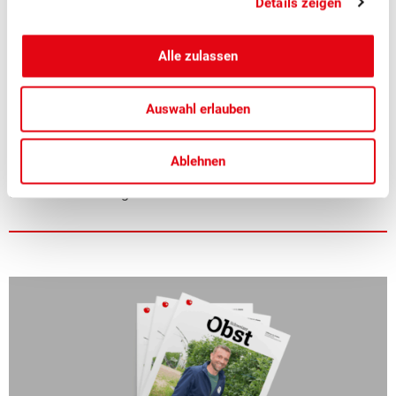
Details zeigen
■
08.07.2026
Mostobst, Verarbeitung, Verband
Alle zulassen
Erfolgreicher Netzwerkanlass Schweizer
Mostereien
Auswahl erlauben
Am SOV-Netzwerkanlass der Schweizer Mostereien in Sursee
Ablehnen
Ende Juni standen der fachliche Austausch, neue Impulse
und die Vernetzung innerhalb der Branche im Zentrum.