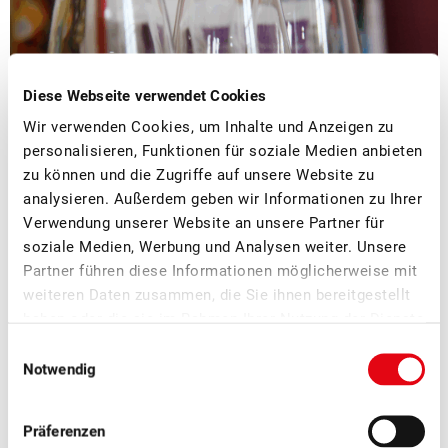
Diese Webseite verwendet Cookies
Wir verwenden Cookies, um Inhalte und Anzeigen zu
personalisieren, Funktionen für soziale Medien anbieten
zu können und die Zugriffe auf unsere Website zu
analysieren. Außerdem geben wir Informationen zu Ihrer
Verwendung unserer Website an unsere Partner für
■
17.09.2025
Mostobst, Verarbeitung, Vergangene Seminare
soziale Medien, Werbung und Analysen weiter. Unsere
Mostereiseminar und Sensorik-
Partner führen diese Informationen möglicherweise mit
weiteren Daten zusammen, die Sie ihnen bereitgestellt
Workshop 2026
haben oder die sie im Rahmen Ihrer Nutzung der Dienste
gesammelt haben.
Wir laden Sie zum Sensorik-Workshop und Mostereiseminar
Einwilligungsauswahl
Notwendig
am Mittwoch, 18. Februar 2026 ein.
Präferenzen