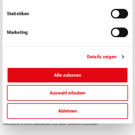
Statistiken
Marketing
Details zeigen
Alle zulassen
■
27.01.2022
Verarbeitung
Auswahl erlauben
Brennfrüchte: Preise stabil – Lager
konnten abgebaut werden
Ablehnen
Aktuelle Informationen zu den Brennfrüchten