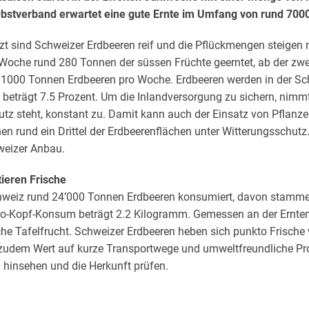
bstverband erwartet eine gute Ernte im Umfang von rund 700
zt sind Schweizer Erdbeeren reif und die Pflückmengen steigen
Woche rund 280 Tonnen der süssen Früchte geerntet, ab der zwe
1000 Tonnen Erdbeeren pro Woche. Erdbeeren werden in der Sch
l beträgt 7.5 Prozent. Um die Inlandversorgung zu sichern, nimmt
hutz steht, konstant zu. Damit kann auch der Einsatz von Pflanz
hen rund ein Drittel der Erdbeerenflächen unter Witterungsschutz
weizer Anbau.
ieren Frische
chweiz rund 24’000 Tonnen Erdbeeren konsumiert, davon stamm
ro-Kopf-Konsum beträgt 2.2 Kilogramm. Gemessen an der Erntem
che Tafelfrucht. Schweizer Erdbeeren heben sich punkto Frische v
zudem Wert auf kurze Transportwege und umweltfreundliche Prod
hinsehen und die Herkunft prüfen.