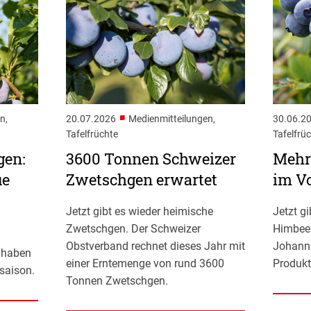
■
n,
20.07.2026
Medienmitteilungen,
30.06.2
Tafelfrüchte
Tafelfrü
gen:
3600 Tonnen Schweizer
Mehr
ue
Zwetschgen erwartet
im Vo
Jetzt gibt es wieder heimische
Jetzt g
Zwetschgen. Der Schweizer
Himbee
Obstverband rechnet dieses Jahr mit
Johann
t haben
einer Erntemenge von rund 3600
Produkt
saison.
Tonnen Zwetschgen.