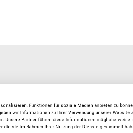
erarbeitet. Wir sind eine private, national tätige und offiziell
0’500 Mitgliedern aus Produktion und Verarbeitung, dass Sie feine
 und nachhaltig produziert. Wir engagieren uns in den Bereichen
sonalisieren, Funktionen für soziale Medien anbieten zu könne
g, Forschung und fördern das Image von Schweizer Früchten.
geben wir Informationen zu Ihrer Verwendung unserer Website 
er. Unsere Partner führen diese Informationen möglicherweise 
er die sie im Rahmen Ihrer Nutzung der Dienste gesammelt hab