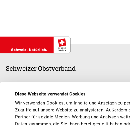
Schweizer Obstverband
Schweizer Früchte stehen im Mittelpunkt unserer Arbeit, ob frisch oder v
anerkannte Branchenorganisation und sorgen zusammen mit unseren 1
Diese Webseite verwendet Cookies
Schweizer Früchte und Obstprodukte geniessen können, saisongerecht
Wir verwenden Cookies, um Inhalte und Anzeigen zu per
Vermarktung, Werbung, Qualität, Information, Aus- und Weiterbildun
Zugriffe auf unsere Website zu analysieren. Außerdem 
Partner für soziale Medien, Werbung und Analysen weit
Daten zusammen, die Sie ihnen bereitgestellt haben od