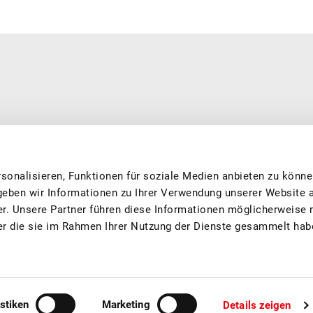
erarbeitet. Wir sind eine private, national tätige und offiziell
0’500 Mitgliedern aus Produktion und Verarbeitung, dass Sie feine
 und nachhaltig produziert. Wir engagieren uns in den Bereichen
sonalisieren, Funktionen für soziale Medien anbieten zu könne
g, Forschung und fördern das Image von Schweizer Früchten.
geben wir Informationen zu Ihrer Verwendung unserer Website 
er. Unsere Partner führen diese Informationen möglicherweise 
er die sie im Rahmen Ihrer Nutzung der Dienste gesammelt hab
istiken
Marketing
Details zeigen