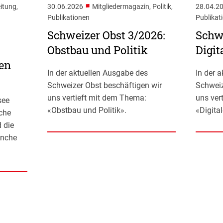
■
itung,
30.06.2026
Mitgliedermagazin, Politik,
28.04.2
Publikationen
Publikat
Schweizer Obst 3/2026:
Schwe
Obstbau und Politik
Digit
en
In der aktuellen Ausgabe des
In der 
Schweizer Obst beschäftigen wir
Schweiz
uns vertieft mit dem Thema:
uns ver
see
«Obstbau und Politik».
«Digita
iche
 die
anche