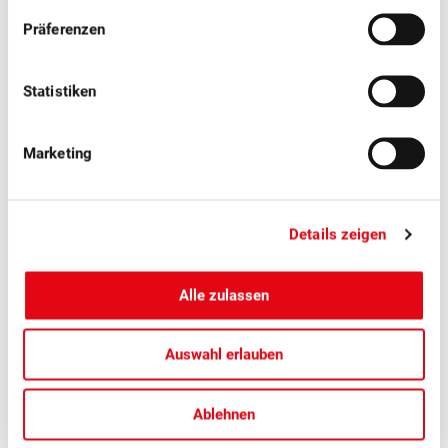
und die Vernetzung innerhalb der Branche im Zentrum.
Präferenzen
Statistiken
Marketing
Details zeigen
Alle zulassen
Auswahl erlauben
■
30.06.2026
Mitgliedermagazin, Politik, Publikationen
Schweizer Obst 3/2026: Obstbau und
Ablehnen