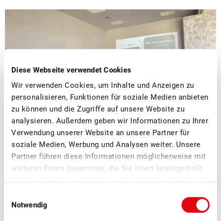
Diese Webseite verwendet Cookies
Wir verwenden Cookies, um Inhalte und Anzeigen zu
personalisieren, Funktionen für soziale Medien anbieten
zu können und die Zugriffe auf unsere Website zu
analysieren. Außerdem geben wir Informationen zu Ihrer
Verwendung unserer Website an unsere Partner für
soziale Medien, Werbung und Analysen weiter. Unsere
■
08.07.2026
Mostobst, Verarbeitung, Verband
Partner führen diese Informationen möglicherweise mit
Erfolgreicher Netzwerkanlass Schweizer
weiteren Daten zusammen, die Sie ihnen bereitgestellt
Mostereien
haben oder die sie im Rahmen Ihrer Nutzung der Dienste
gesammelt haben.
Einwilligungsauswahl
Am SOV-Netzwerkanlass der Schweizer Mostereien in Sursee
Notwendig
Ende Juni standen der fachliche Austausch, neue Impulse