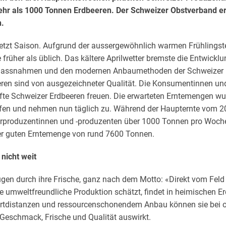
hr als 1000 Tonnen Erdbeeren. Der Schweizer Obstverband erw
.
jetzt Saison. Aufgrund der aussergewöhnlich warmen Frühlings
 früher als üblich. Das kältere Aprilwetter bremste die Entwicklu
assnahmen und den modernen Anbaumethoden der Schweizer 
eren sind von ausgezeichneter Qualität. Die Konsumentinnen 
te Schweizer Erdbeeren freuen. Die erwarteten Erntemengen wur
ffen und nehmen nun täglich zu. Während der Haupternte vom 20
rproduzentinnen und -produzenten über 1000 Tonnen pro Woche
er guten Erntemenge von rund 7600 Tonnen.
nicht weit
en durch ihre Frische, ganz nach dem Motto: «Direkt vom Feld i
 umweltfreundliche Produktion schätzt, findet in heimischen Er
rtdistanzen und ressourcenschonendem Anbau können sie bei op
 Geschmack, Frische und Qualität auswirkt.