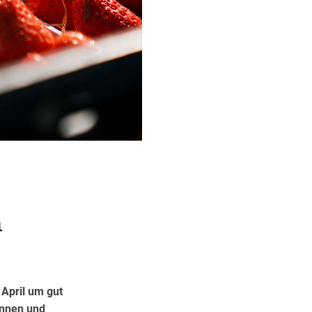
n
 April um gut
innen und