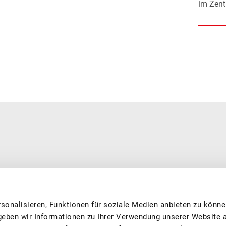
im Zen
erarbeitet. Wir sind eine private, national tätige und offiziell
0’500 Mitgliedern aus Produktion und Verarbeitung, dass Sie feine
 und nachhaltig produziert. Wir engagieren uns in den Bereichen
sonalisieren, Funktionen für soziale Medien anbieten zu könne
g, Forschung und fördern das Image von Schweizer Früchten.
geben wir Informationen zu Ihrer Verwendung unserer Website 