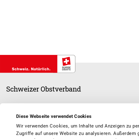
Schweizer Obstverband
Schweizer Früchte stehen im Mittelpunkt unserer Arbeit, ob frisch oder v
anerkannte Branchenorganisation und sorgen zusammen mit unseren 1
Diese Webseite verwendet Cookies
Schweizer Früchte und Obstprodukte geniessen können, saisongerecht
Wir verwenden Cookies, um Inhalte und Anzeigen zu per
Vermarktung, Werbung, Qualität, Information, Aus- und Weiterbildun
Zugriffe auf unsere Website zu analysieren. Außerdem 