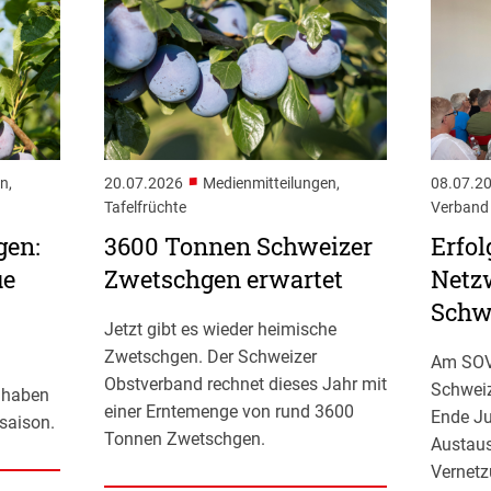
■
n,
20.07.2026
Medienmitteilungen,
08.07.2
Tafelfrüchte
Verband
gen:
3600 Tonnen Schweizer
Erfol
ue
Zwetschgen erwartet
Netz
Schw
Jetzt gibt es wieder heimische
Zwetschgen. Der Schweizer
Am SOV
Obstverband rechnet dieses Jahr mit
Schweiz
t haben
einer Erntemenge von rund 3600
Ende Ju
saison.
Tonnen Zwetschgen.
Austaus
Vernetz