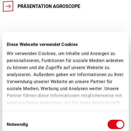
PRÄSENTATION AGROSCOPE
Weitere News
Diese Webseite verwendet Cookies
Wir verwenden Cookies, um Inhalte und Anzeigen zu
personalisieren, Funktionen für soziale Medien anbieten
zu können und die Zugriffe auf unsere Website zu
analysieren. Außerdem geben wir Informationen zu Ihrer
Verwendung unserer Website an unsere Partner für
soziale Medien, Werbung und Analysen weiter. Unsere
Partner führen diese Informationen möglicherweise mit
weiteren Daten zusammen, die Sie ihnen bereitgestellt
haben oder die sie im Rahmen Ihrer Nutzung der Dienste
gesammelt haben.
Einwilligungsauswahl
Notwendig
■
22.07.2026
Forschung und Entwicklung