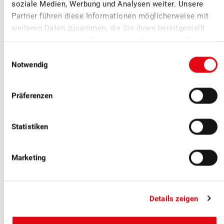
soziale Medien, Werbung und Analysen weiter. Unsere
Wir rechnen mit einer Produktion von zirka 3000 Tonnen.
Partner führen diese Informationen möglicherweise mit
weiteren Daten zusammen, die Sie ihnen bereitgestellt
haben oder die sie im Rahmen Ihrer Nutzung der Dienste
gesammelt haben.
Einwilligungsauswahl
Notwendig
Präferenzen
Statistiken
Marketing
■
Details zeigen
10.07.2023
Medienmitteilungen
Jetzt ist Schweizer Beerenzeit